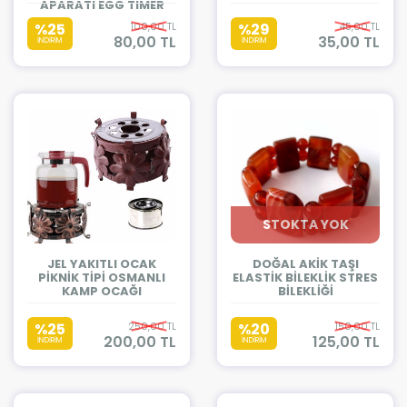
APARATI EGG TIMER
%25
100,00 TL
%29
45,00 TL
80,00 TL
35,00 TL
İNDİRİM
İNDİRİM
STOKTA YOK
JEL YAKITLI OCAK
DOĞAL AKİK TAŞI
PİKNİK TİPİ OSMANLI
ELASTİK BİLEKLİK STRES
KAMP OCAĞI
BİLEKLİĞİ
%25
250,00 TL
%20
150,00 TL
200,00 TL
125,00 TL
İNDİRİM
İNDİRİM