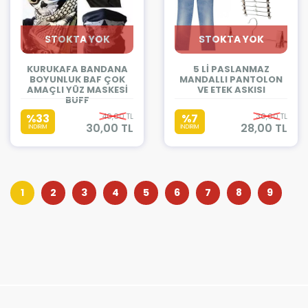
STOKTA YOK
STOKTA YOK
KURUKAFA BANDANA
5 Lİ PASLANMAZ
BOYUNLUK BAF ÇOK
MANDALLI PANTOLON
AMAÇLI YÜZ MASKESİ
VE ETEK ASKISI
BUFF
%33
40,00 TL
%7
30,00 TL
30,00 TL
28,00 TL
İNDİRİM
İNDİRİM
1
2
3
4
5
6
7
8
9