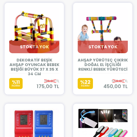
STOKTA YOK
STOKTA YOK
DEKORATİF BEŞİK
AHŞAP YÜRÜTEÇ ÇIKRIK
AHŞAP OYUNCAK BEBEK
DOĞAL EL İŞÇİLİĞİ
BEŞİĞİ BÜYÜK 37 X 35 X
RENKLİ BEBEK YÜRÜTECİ
34 CM
%11
195,00 TL
%22
550,00 TL
175,00 TL
450,00 TL
İNDİRİM
İNDİRİM