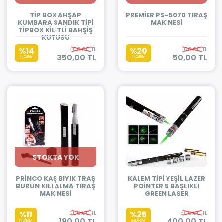
TİP BOX AHŞAP
PREMİER PS-5070 TIRAŞ
KUMBARA SANDIK TİPİ
MAKİNESİ
TİPBOX KİLİTLİ BAHŞİŞ
KUTUSU
%14
400,00 TL
%20
60,00 TL
350,00 TL
50,00 TL
İNDİRİM
İNDİRİM
STOKTA YOK
PRİNCO KAŞ BIYIK TRAŞ
KALEM TİPİ YEŞİL LAZER
BURUN KILI ALMA TIRAŞ
POİNTER 5 BAŞLIKLI
MAKİNESİ
GREEN LASER
%11
200,00 TL
%25
500,00 TL
180,00 TL
400,00 TL
İNDİRİM
İNDİRİM