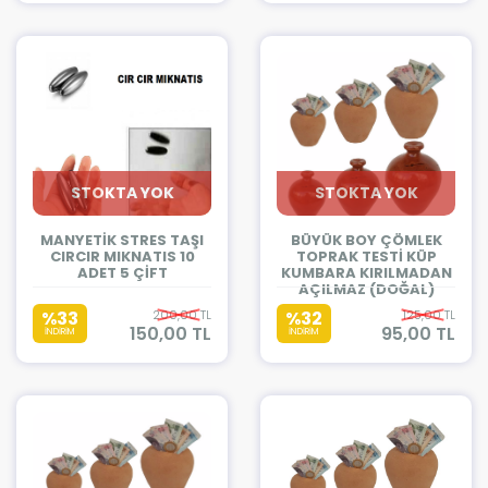
STOKTA YOK
STOKTA YOK
MANYETİK STRES TAŞI
BÜYÜK BOY ÇÖMLEK
CIRCIR MIKNATIS 10
TOPRAK TESTİ KÜP
ADET 5 ÇİFT
KUMBARA KIRILMADAN
AÇILMAZ (DOĞAL)
%33
200,00 TL
%32
125,00 TL
150,00 TL
95,00 TL
İNDİRİM
İNDİRİM