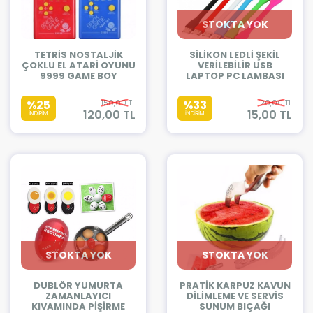
STOKTA YOK
TETRİS NOSTALJİK
SİLİKON LEDLİ ŞEKİL
ÇOKLU EL ATARİ OYUNU
VERİLEBİLİR USB
9999 GAME BOY
LAPTOP PC LAMBASI
%25
150,00 TL
%33
20,00 TL
120,00 TL
15,00 TL
İNDİRİM
İNDİRİM
STOKTA YOK
STOKTA YOK
DUBLÖR YUMURTA
PRATİK KARPUZ KAVUN
ZAMANLAYICI
DİLİMLEME VE SERVİS
KIVAMINDA PİŞİRME
SUNUM BIÇAĞI