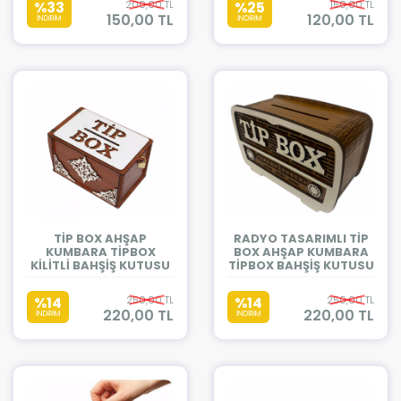
%33
200,00 TL
%25
150,00 TL
150,00 TL
120,00 TL
İNDİRİM
İNDİRİM
TİP BOX AHŞAP
RADYO TASARIMLI TİP
KUMBARA TİPBOX
BOX AHŞAP KUMBARA
KİLİTLİ BAHŞİŞ KUTUSU
TİPBOX BAHŞİŞ KUTUSU
%14
250,00 TL
%14
250,00 TL
220,00 TL
220,00 TL
İNDİRİM
İNDİRİM