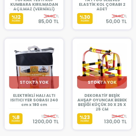
KUMBARA KIRILMADAN
ELASTİK KOL ÇORABI 2
AÇILMAZ (VERNİKLİ)
ADET
%12
95,00 TL
%30
65,00 TL
85,00 TL
50,00 TL
İNDİRİM
İNDİRİM
STOKTA YOK
STOKTA YOK
ELEKTRİKLİ HALI ALTI
DEKORATİF BEŞİK
ISITICI YER SOBASI 240
AHŞAP OYUNCAK BEBEK
cm x 180 cm
BEŞİĞİ KÜÇÜK 30 X 25 X
25 CM
%8
1300,00 TL
%23
160,00 TL
1200,00 TL
130,00 TL
İNDİRİM
İNDİRİM