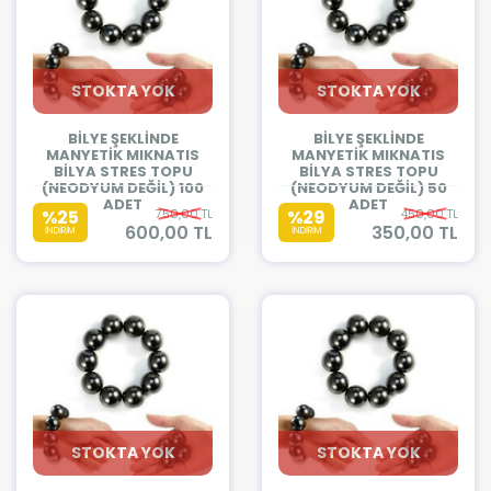
STOKTA YOK
STOKTA YOK
BİLYE ŞEKLİNDE
BİLYE ŞEKLİNDE
MANYETİK MIKNATIS
MANYETİK MIKNATIS
BİLYA STRES TOPU
BİLYA STRES TOPU
(NEODYUM DEĞİL) 100
(NEODYUM DEĞİL) 50
ADET
ADET
%25
750,00 TL
%29
450,00 TL
600,00 TL
350,00 TL
İNDİRİM
İNDİRİM
STOKTA YOK
STOKTA YOK