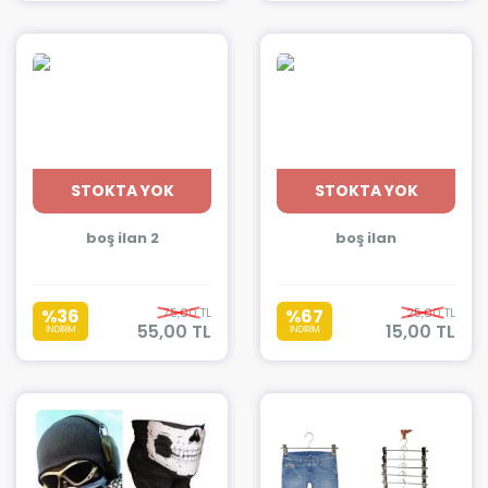
STOKTA YOK
STOKTA YOK
boş ilan 2
boş ilan
%36
75,00 TL
%67
25,00 TL
55,00 TL
15,00 TL
İNDİRİM
İNDİRİM