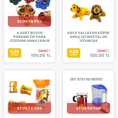
STOKTA YOK
4 ADET BOZUK
KAFA SALLAYAN KÖPEK
PARAMATİK PARA
ARAÇ İÇİ NOSTALJİK
CÜZDANI ANAHTARLIK
OYUNCAK
%20
120,00 TL
%20
120,00 TL
100,00 TL
100,00 TL
İNDİRİM
İNDİRİM
STOKTA YOK
STOKTA YOK