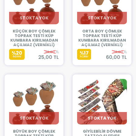
STOKTA YOK
STOKTA YOK
KÜÇÜK BOY ÇÖMLEK
ORTA BOY ÇÖMLEK
TOPRAK TESTİ KÜP
TOPRAK TESTİ KÜP
KUMBARA KIRILMADAN
KUMBARA KIRILMADAN
AÇILMAZ (VERNİKLİ)
AÇILMAZ (VERNİKLİ)
%20
30,00 TL
%17
70,00 TL
25,00 TL
60,00 TL
İNDİRİM
İNDİRİM
STOKTA YOK
STOKTA YOK
BÜYÜK BOY ÇÖMLEK
GİYİLEBİLİR DÖVME
TOPRAK TESTİ KÜP
TATTOO SLEEVES