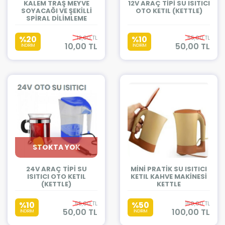
KALEM TRAŞ MEYVE
12V ARAÇ TİPİ SU ISITICI
SOYACAĞI VE ŞEKİLLİ
OTO KETIL (KETTLE)
SPİRAL DİLİMLEME
%20
12,00 TL
%10
55,00 TL
10,00 TL
50,00 TL
İNDİRİM
İNDİRİM
STOKTA YOK
24V ARAÇ TİPİ SU
MİNİ PRATİK SU ISITICI
ISITICI OTO KETIL
KETIL KAHVE MAKİNESİ
(KETTLE)
KETTLE
%10
55,00 TL
%50
150,00 TL
50,00 TL
100,00 TL
İNDİRİM
İNDİRİM