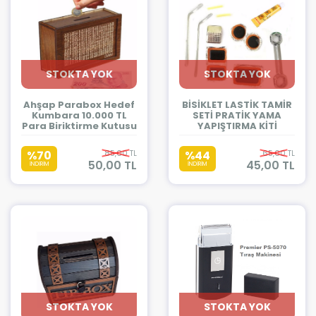
STOKTA YOK
STOKTA YOK
Ahşap Parabox Hedef
BİSİKLET LASTİK TAMİR
Kumbara 10.000 TL
SETİ PRATİK YAMA
Para Biriktirme Kutusu
YAPIŞTIRMA KİTİ
%70
85,00 TL
%44
65,00 TL
50,00 TL
45,00 TL
İNDİRİM
İNDİRİM
STOKTA YOK
STOKTA YOK