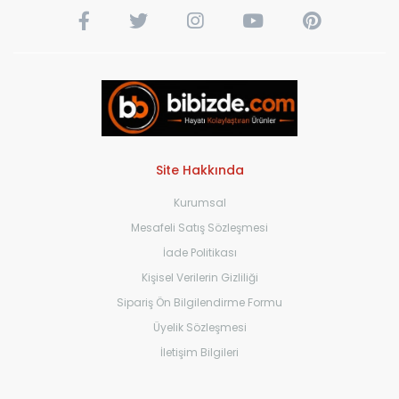
Site Hakkında
Kurumsal
Mesafeli Satış Sözleşmesi
İade Politikası
Kişisel Verilerin Gizliliği
Sipariş Ön Bilgilendirme Formu
Üyelik Sözleşmesi
İletişim Bilgileri