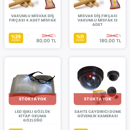
VAKUMLU MİSVAK DİŞ
MİSVAK DİŞ FIRÇASI
FIRÇASI 4 ADET MİSFAK
VAKUMLU MİSFAK 12
ADET
%25
100,00 TL
%11
200,00 TL
80,00 TL
180,00 TL
İNDİRİM
İNDİRİM
STOKTA YOK
STOKTA YOK
LED IŞIKLI GÖZLÜK
SAHTE CAYDIRICI DOME
KİTAP OKUMA
GÜVENLİK KAMERASI
GÖZLÜĞÜ