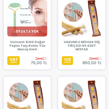
STOKTA YOK
Osmanlı %100 Doğal
VAKUMLU MİSVAK DİŞ
Yeşim Taşı Roller Yüz
FIRÇASI 60 ADET
Masaj Aleti
MİSFAK
%67
125,00 TL
%12
950,00 TL
75,00 TL
850,00 TL
İNDİRİM
İNDİRİM