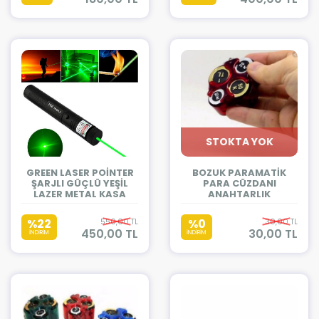
STOKTA YOK
GREEN LASER POİNTER
BOZUK PARAMATİK
ŞARJLI GÜÇLÜ YEŞİL
PARA CÜZDANI
LAZER METAL KASA
ANAHTARLIK
%22
550,00 TL
%0
30,00 TL
450,00 TL
30,00 TL
İNDİRİM
İNDİRİM