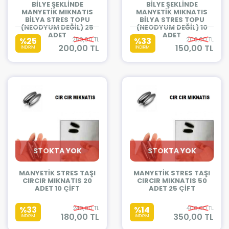
BİLYE ŞEKLİNDE
BİLYE ŞEKLİNDE
MANYETİK MIKNATIS
MANYETİK MIKNATIS
BİLYA STRES TOPU
BİLYA STRES TOPU
(NEODYUM DEĞİL) 25
(NEODYUM DEĞİL) 10
ADET
ADET
%25
250,00 TL
%33
200,00 TL
200,00 TL
150,00 TL
İNDİRİM
İNDİRİM
STOKTA YOK
STOKTA YOK
MANYETİK STRES TAŞI
MANYETİK STRES TAŞI
CIRCIR MIKNATIS 20
CIRCIR MIKNATIS 50
ADET 10 ÇİFT
ADET 25 ÇİFT
%33
240,00 TL
%14
400,00 TL
180,00 TL
350,00 TL
İNDİRİM
İNDİRİM