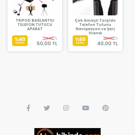
TRİPOD BAĞLANTILI
Çok Amaçlı Torpido
TELEFON TUTUCU
Telefon Tutucu
APARAT
Navigasyon ve Şarj
Standı
%40
70,00 TL
%50
60,00 TL
50,00 TL
40,00 TL
İNDİRİM
İNDİRİM