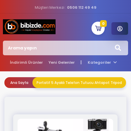
Müşteri Merkezi :
0506 112 49 49
0
İndirimli Ürünler
Yeni Gelenler
Kategoriler
Ana Sayfa
Portatif 5 Ayaklı Telefon Tutucu Ahtapot Tripod