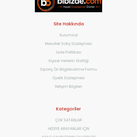
Site Hakkında
Kurumsal
Mesafeli Satış Sözleşmesi
İade Politikası
Kişisel Verilerin Gizliliği
Sipariş Ön Bilgilendirme Formu
Üyelik Sözleşmesi
İletişim Bilgileri
Kategoriler
ÇOK SATANLAR
HEDİYE ARAYANLAR İÇİN