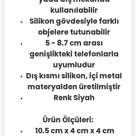
kullanılabilir
Silikon gövdesiyle farklı
objelere tutunabilir
5 - 8.7 cm arası
genişlikteki telefonlarla
uyumludur
Dış kısmı silikon, içi metal
materyalden üretilmiştir
Renk Siyah
Ürün Ölçüleri:
10.5 cm x 4 cm x 4 cm