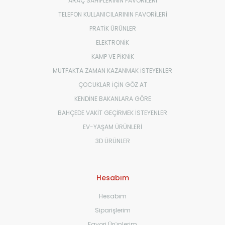
ARAÇ SAHİPLERİNİN FAVORİLERİ
TELEFON KULLANICILARININ FAVORİLERİ
PRATİK ÜRÜNLER
ELEKTRONİK
KAMP VE PİKNİK
MUTFAKTA ZAMAN KAZANMAK İSTEYENLER
ÇOCUKLAR İÇİN GÖZ AT
KENDİNE BAKANLARA GÖRE
BAHÇEDE VAKİT GEÇİRMEK İSTEYENLER
EV-YAŞAM ÜRÜNLERİ
3D ÜRÜNLER
Hesabım
Hesabım
Siparişlerim
Favori Ürünlerim