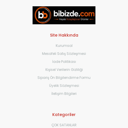
Site Hakkında
Kurumsal
Mesafeli Satış Sözleşmesi
İade Politikası
Kişisel Verilerin Gizliliği
Sipariş Ön Bilgilendirme Formu
Üyelik Sözleşmesi
İletişim Bilgileri
Kategoriler
ÇOK SATANLAR