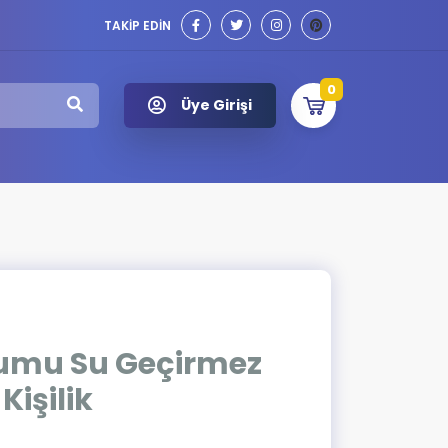
TAKİP EDİN
0
Üye Girişi
umu Su Geçirmez
işilik