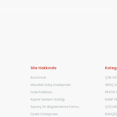
Site Hakkında
Katego
Kurumsal
ÇOK SA
Mesafeli Satış Sözleşmesi
ARAÇ SA
İade Politikası
PRATİK
Kişisel Verilerin Gizliliği
KAMP VE
Sipariş Ön Bilgilendirme Formu
ÇOCUKL
Üyelik Sözleşmesi
BAHÇED