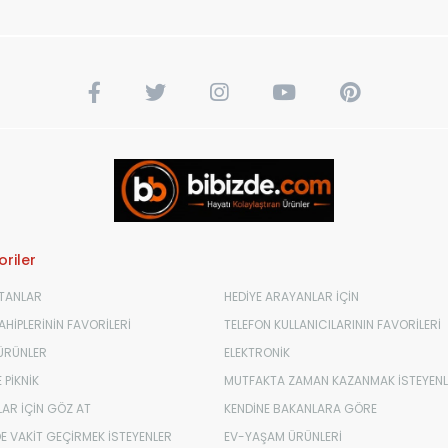
riler
TANLAR
HEDİYE ARAYANLAR İÇİN
HİPLERİNİN FAVORİLERİ
TELEFON KULLANICILARININ FAVORİLERİ
 ÜRÜNLER
ELEKTRONİK
 PİKNİK
MUTFAKTA ZAMAN KAZANMAK İSTEYENL
AR İÇİN GÖZ AT
KENDİNE BAKANLARA GÖRE
E VAKİT GEÇİRMEK İSTEYENLER
EV-YAŞAM ÜRÜNLERİ