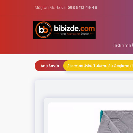
Müşteri Merkezi :
0506 112 49 49
İndirimli
Ana Sayfa
Starmax Uyku Tulumu Su Geçirmez K