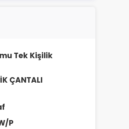
u Tek Kişilik
İK ÇANTALI
af
 W/P