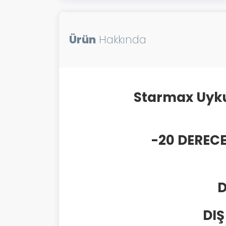
Ürün
Hakkında
Starmax Uyku
-20 DEREC
D
DIŞ