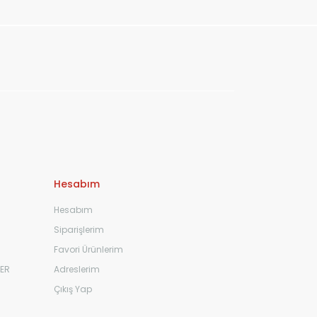
Hesabım
Hesabım
Siparişlerim
Favori Ürünlerim
ER
Adreslerim
Çıkış Yap