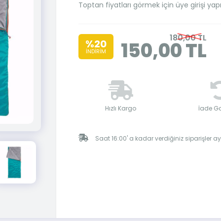
Toptan fiyatları görmek için üye girişi yap
180,00 TL
%20
150,00 TL
İNDİRİM
Hızlı Kargo
İade Ga
Saat 16:00' a kadar verdiğiniz siparişler 