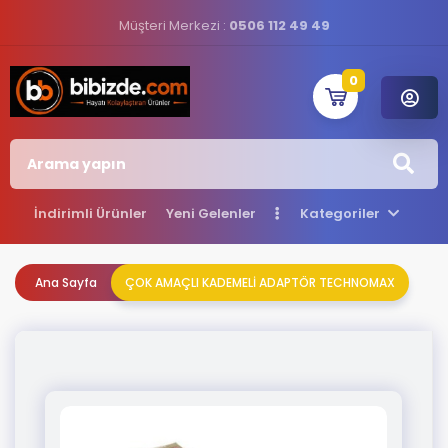
Müşteri Merkezi :
0506 112 49 49
0
İndirimli Ürünler
Yeni Gelenler
Kategoriler
Ana Sayfa
ÇOK AMAÇLI KADEMELİ ADAPTÖR TECHNOMAX