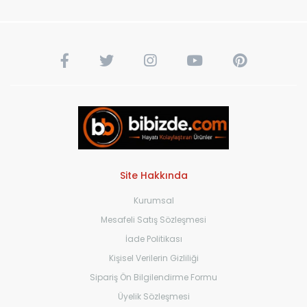
Site Hakkında
Kurumsal
Mesafeli Satış Sözleşmesi
İade Politikası
Kişisel Verilerin Gizliliği
Sipariş Ön Bilgilendirme Formu
Üyelik Sözleşmesi